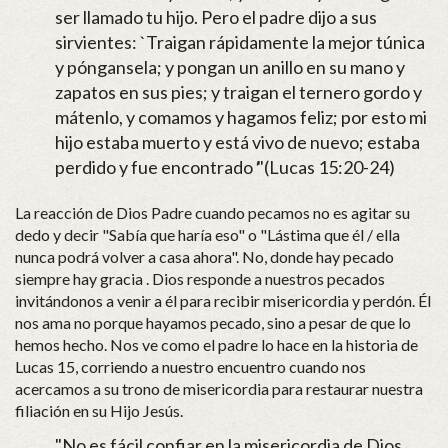
ser llamado tu hijo. Pero el padre dijo a sus
sirvientes: `Traigan rápidamente la mejor túnica
y póngansela; y pongan un anillo en su mano y
zapatos en sus pies; y traigan el ternero gordo y
mátenlo, y comamos y hagamos feliz; por esto mi
hijo estaba muerto y está vivo de nuevo; estaba
perdido y fue encontrado
'
"(Lucas 15:20-24)
La reacción de Dios Padre cuando pecamos no es agitar su
dedo y decir "Sabía que haría eso" o "Lástima que él / ella
nunca podrá volver a casa ahora". No, donde hay pecado
siempre hay gracia . Dios responde a nuestros pecados
invitándonos a venir a él para recibir misericordia y perdón. Él
nos ama no porque hayamos pecado, sino a pesar de que lo
hemos hecho. Nos ve como el padre lo hace en la historia de
Lucas 15, corriendo a nuestro encuentro cuando nos
acercamos a su trono de misericordia para restaurar nuestra
filiación en su Hijo Jesús.
"No es fácil confiar en la misericordia de Dios,