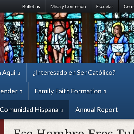
Skip
Bulletins
Misa y Confesión
Escuelas
Ceme
to
main
content
 Aqui
¿Interesado en Ser Católico?
ender
Family Faith Formation
 Comunidad Hispana
Annual Report