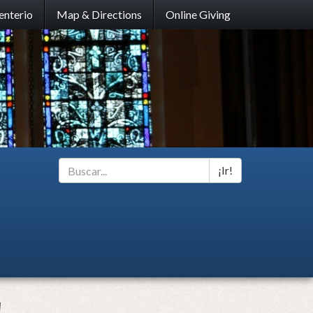
nterio
Map & Directions
Online Giving
¡Ir!
Search
*